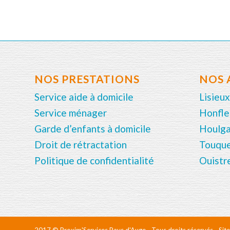
NOS PRESTATIONS
NOS 
Service aide à domicile
Lisieux
Service ménager
Honfle
Garde d’enfants à domicile
Houlg
Droit de rétractation
Touqu
Politique de confidentialité
Ouistr
2017 © Proxim'Services Pays d'Auge - Tous droits réservés - Site