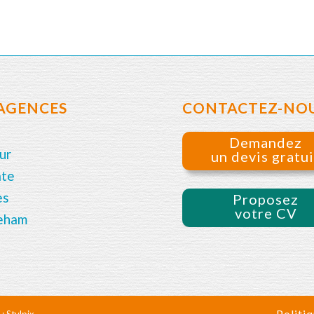
AGENCES
CONTACTEZ-NO
Demandez
ur
un devis gratui
ate
es
Proposez
votre CV
eham
Politiq
 :
Stylpix