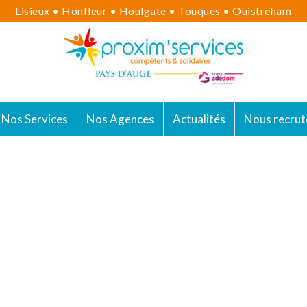
Lisieux • Honfleur • Houlgate • Touques • Ouistreham
Nos Services
Nos Agences
Actualités
Nous recrut